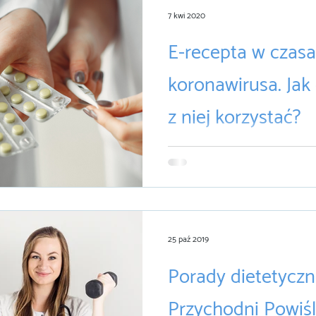
7 kwi 2020
E-recepta w czas
koronawirusa. Jak d
z niej korzystać?
Pandemia i ogólne zasady ostro
związane, wymuszają zarówno na
na placówkach medycznych now
25 paź 2019
Porady dietetycz
Przychodni Powiśl