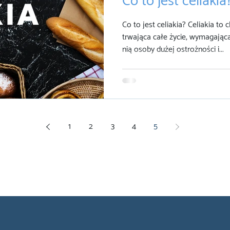
Co to jest celiakia
Co to jest celiakia? Celiakia to
trwająca całe życie, wymagająca
nią osoby dużej ostrożności i...
1
2
3
4
5