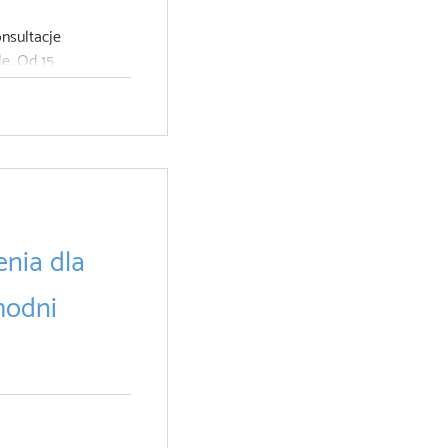
nsultacje
e. Od 15
iśle możesz
nia dla
hodni
w Przychodni
erze udział w