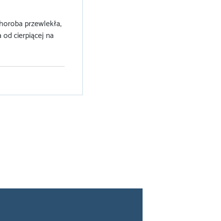
?
 choroba przewlekła,
 od cierpiącej na