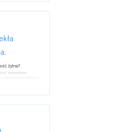
w", która daje...
lekła
a.
ność żylna?
jest zespołem
trwałego