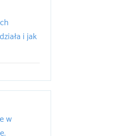
ach
ziała i jak
żności z nią
 pacjentach, jak i
y sposób...
ne w
e.