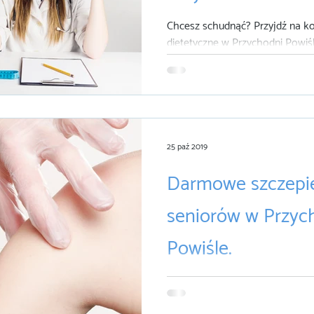
Chcesz schudnąć? Przyjdź na ko
dietetyczne w Przychodni Powiśl
października w Przychodni Pow
skorzystać z...
25 paź 2019
Darmowe szczepie
seniorów w Przyc
Powiśle.
Darmowe szczepienia na grypę 
Powiśle. Przychodnia Powiśle bi