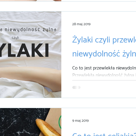
programie "Warszawa dla senioró
28 maj 2019
Żylaki czyli przew
niewydolność żyln
Co to jest przewlekła niewydol
Przewlekła niewydolność żylna 
objawów wynikających z długo
poszerzenia...
9 maj 2019