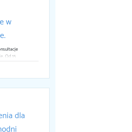
ne w
e.
nsultacje
e. Od 15
iśle możesz
nia dla
hodni