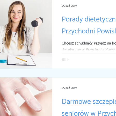
25 paź 2019
Porady dietetycz
Przychodni Powiśl
Chcesz schudnąć? Przyjdź na ko
dietetyczne w Przychodni Powiśl
października w Przychodni Pow
skorzystać z...
25 paź 2019
Darmowe szczepie
seniorów w Przyc