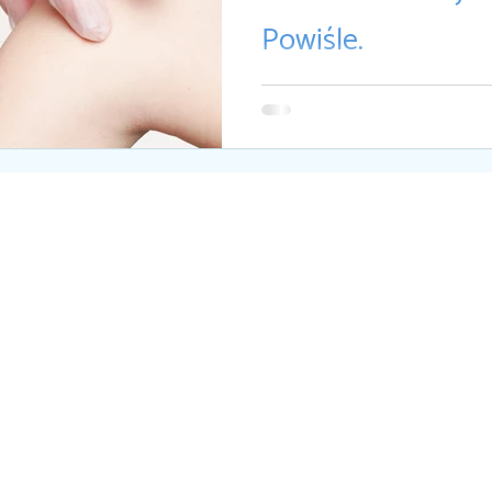
Powiśle.
Darmowe szczepienia na grypę 
Powiśle. Przychodnia Powiśle bi
programie "Warszawa dla senioró